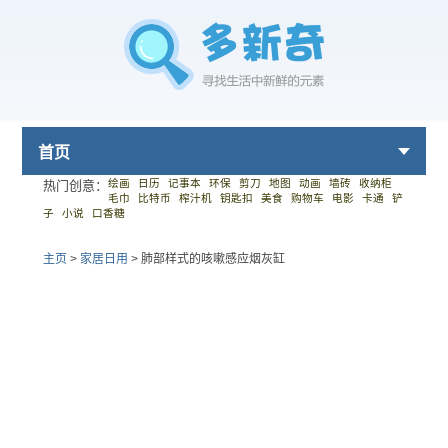
首页
绘画
日历
记事本
环保
剪刀
地图
动画
墙砖
收纳柜
热门创意：
毛巾
比特币
榨汁机
钥匙扣
美食
购物车
电影
卡通
铲
子
小说
口香糖
主页
>
家居日用
>
肺部样式的咳嗽感应烟灰缸