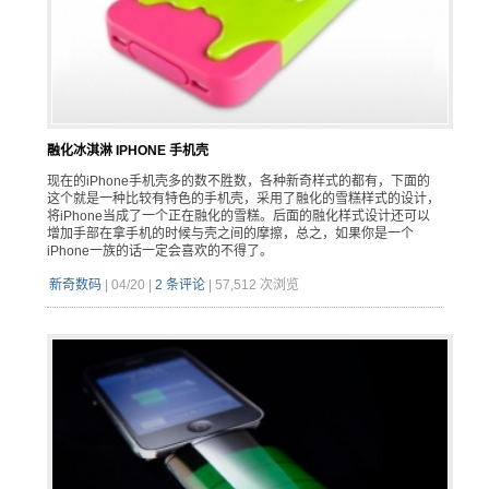
融化冰淇淋 IPHONE 手机壳
现在的iPhone手机壳多的数不胜数，各种新奇样式的都有，下面的
这个就是一种比较有特色的手机壳，采用了融化的雪糕样式的设计，
将iPhone当成了一个正在融化的雪糕。后面的融化样式设计还可以
增加手部在拿手机的时候与壳之间的摩擦，总之，如果你是一个
iPhone一族的话一定会喜欢的不得了。
新奇数码
|
04/20
|
2 条评论
|
57,512 次浏览