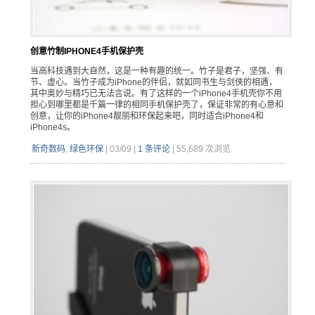
创意竹制IPHONE4手机保护壳
当高科技遇到大自然，这是一种有趣的统一。竹子是君子，坚强、有
节、虚心。当竹子成为iPhone的伴侣，就如同书生与剑侠的相遇，
其中奥妙与精巧已无法言说。有了这样的一个iPhone4手机壳你不用
担心到哪里都是千篇一律的相同手机保护壳了，保证非常的有心意和
创意，让你的iPhone4靓丽和环保起来吧，同时适合iPhone4和
iPhone4s。
新奇数码
,
绿色环保
|
03/09
|
1 条评论
|
55,689 次浏览