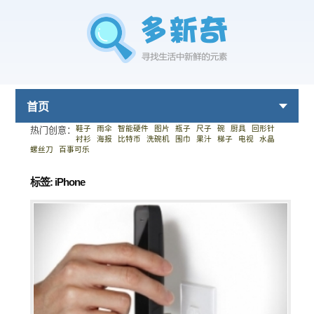
首页
鞋子
雨伞
智能硬件
图片
瓶子
尺子
碗
厨具
回形针
热门创意：
衬衫
海报
比特币
洗碗机
围巾
果汁
梯子
电视
水晶
螺丝刀
百事可乐
标签: iPhone