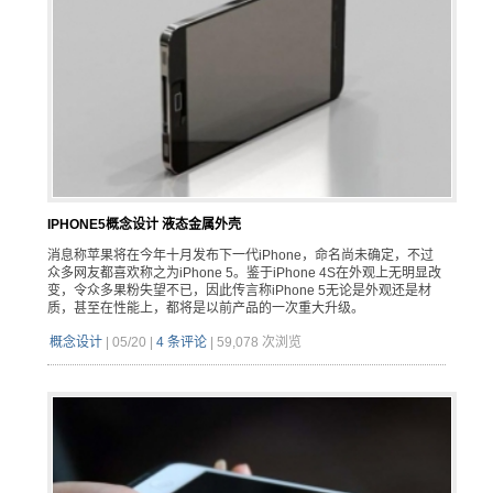
IPHONE5概念设计 液态金属外壳
消息称苹果将在今年十月发布下一代iPhone，命名尚未确定，不过
众多网友都喜欢称之为iPhone 5。鉴于iPhone 4S在外观上无明显改
变，令众多果粉失望不已，因此传言称iPhone 5无论是外观还是材
质，甚至在性能上，都将是以前产品的一次重大升级。
概念设计
|
05/20
|
4 条评论
|
59,078 次浏览