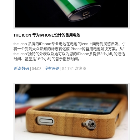
THE ICON 专为IPHONE设计的备用电池
the icon 品牌的iPhone专业电池在电池的icon上面得到灵感启发、併
将一个受到大众熟知的标志转化成iPhone的备用电池解决方案。从”
the icon”独特的外表以及她可以为您的iPhone多提供3个小时的通话
时间、甚至是18个小时的音乐播放时间。
新奇数码
|
04/03
|
没有评论
|
54,741 次浏览