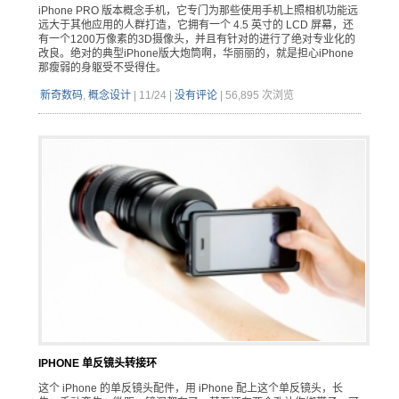
iPhone PRO 版本概念手机，它专门为那些使用手机上照相机功能远
远大于其他应用的人群打造，它拥有一个 4.5 英寸的 LCD 屏幕，还
有一个1200万像素的3D摄像头，并且有针对的进行了绝对专业化的
改良。绝对的典型iPhone版大炮筒啊，华丽丽的，就是担心iPhone
那瘦弱的身躯受不受得住。
新奇数码
,
概念设计
|
11/24
|
没有评论
|
56,895 次浏览
IPHONE 单反镜头转接环
这个 iPhone 的单反镜头配件，用 iPhone 配上这个单反镜头，长