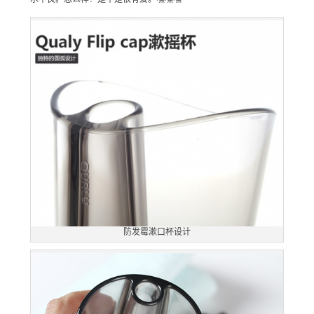
防发霉漱口杯设计