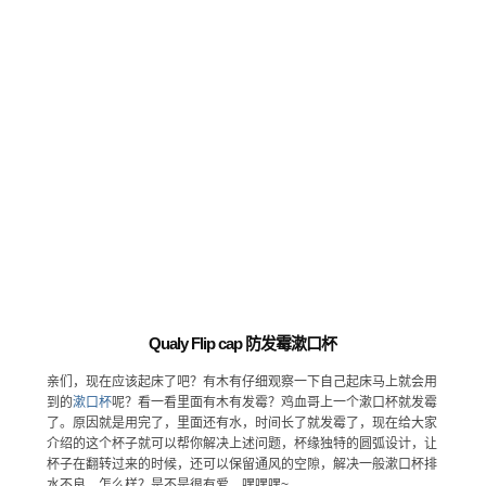
Qualy Flip cap 防发霉漱口杯
亲们，现在应该起床了吧？有木有仔细观察一下自己起床马上就会用
到的
漱口杯
呢？看一看里面有木有发霉？鸡血哥上一个漱口杯就发霉
了。原因就是用完了，里面还有水，时间长了就发霉了，现在给大家
介绍的这个杯子就可以帮你解决上述问题，杯缘独特的圆弧设计，让
杯子在翻转过来的时候，还可以保留通风的空隙，解决一般漱口杯排
水不良。怎么样？是不是很有爱。嘿嘿嘿~