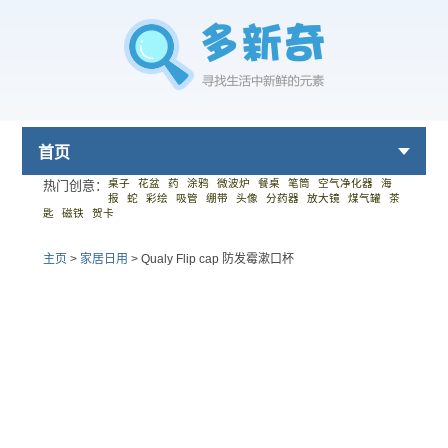
首页
桌子
花盆
药
涂鸦
微波炉
餐桌
笔筒
空气净化器
海
热门创意：
报
蛇
彩绘
吸管
绷带
头像
分药器
放大镜
煤气罐
茶
匙
磁铁
贺卡
主页
>
家居日用
>
Qualy Flip cap 防发霉漱口杯