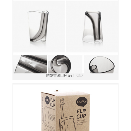
防发霉漱口杯设计（四）