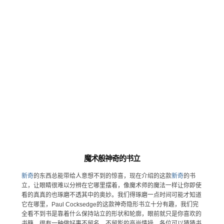
魔术般神奇的书立
新奇
的东西总能带给人意想不到的惊喜，现在介绍的这款
新奇
的书
立，让眼睛很难以分辨在它哪里摆着，像魔术师的魔法一样让你即使
看的真真的也琢磨不透其中的奥妙。我们得琢磨一点时间可能才知道
它在哪里，Paul Cocksedge的这款神奇隐形书立十分有趣，我们完
全看不到书是靠着什么保持站立的形状和轮廓，眼前就只是你喜欢的
书籍，很有一种做好事不留名，不留影的高尚情操，各位可以猜猜书