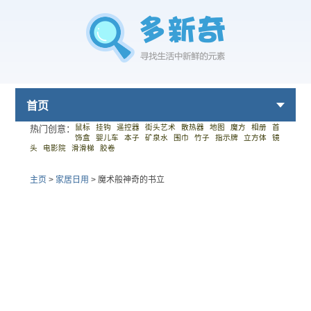
首页
鼠标
挂钩
遥控器
街头艺术
散热器
地图
魔方
相册
首
热门创意：
饰盒
婴儿车
本子
矿泉水
围巾
竹子
指示牌
立方体
镜
头
电影院
滑滑梯
胶卷
主页
>
家居日用
>
魔术般神奇的书立