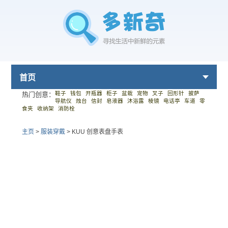
首页
鞋子
钱包
开瓶器
柜子
盆栽
宠物
叉子
回形针
披萨
热门创意：
导航仪
烛台
信封
皂液器
沐浴露
棱镜
电话亭
车道
零
食夹
收纳架
消防栓
主页
>
服装穿戴
>
KUU 创意表盘手表