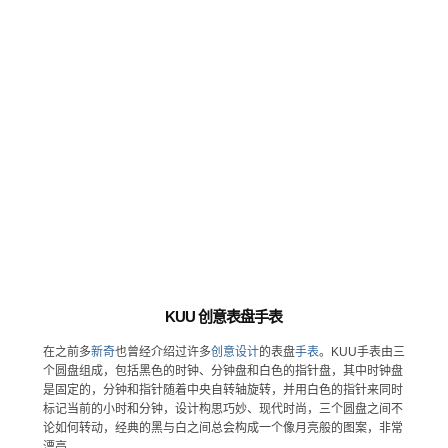
KUU 创意表盘手表
在之前多
新奇
也曾经介绍过许多
创意设计
的表盘
手表
。KUU手表由三
个圆盘组成，包括黑色的时钟、分钟盘和白色的指针盘，其中时钟盘
是固定的，分钟和指针随着中央自转轴旋转，并用白色的指针来同时
标记当前的小时和分钟，设计构思巧妙、现代时尚，三个圆盘之间不
论如何转动，经典的黑与白之间总会构成一个像月亮般的图案，非常
漂亮。