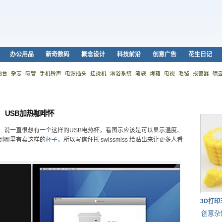
办公用品
新奇数码
概念设计
科技前沿
创意广告
花生日记
纳台
杂志
吸管
手机铃声
电源插头
挂烫机
淋浴系统
笔袋
烤箱
电视
毛毡
报警器
喷
USB加热咖啡怀
，说一直很想有一个这样的USB电热杯，看图示应该是可以显示温度、
到哪里有卖这样的
杯子
，所以写信拜托 swissmiss 给贴出来让更多人看
3D打
创意杂