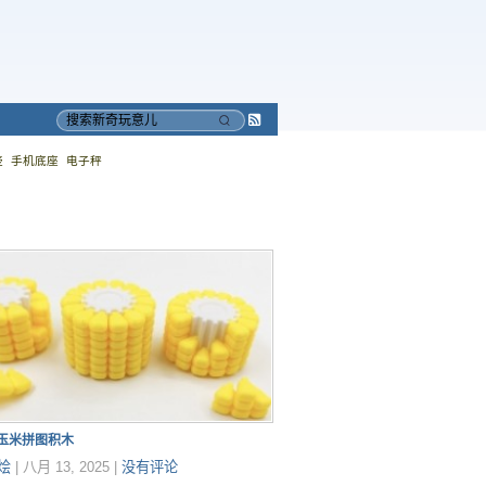
Subscribe
搜
to
索
壶
手机底座
电子秤
RSS
印玉米拼图积木
烩
|
八月 13, 2025
|
没有评论