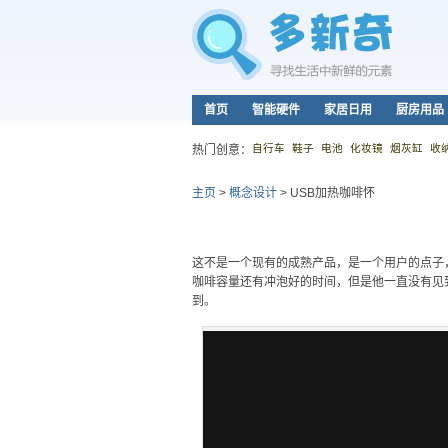
首页
智能硬件
家居日用
厨房用品
自行车
鞋子
电池
化妆镜
烟灰缸
收
热门创意：
主页
>
概念设计
>
USB加热咖啡怀
这不是一个现有的成熟产品，是一个用户的点子
咖啡容量还有冲泡好的时间，但是他一直没有见
到。