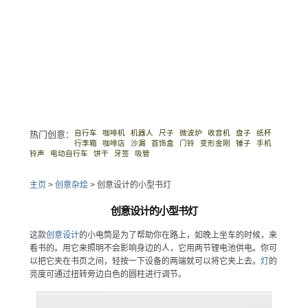
自行车
咖啡机
机器人
尺子
微波炉
收音机
盘子
纸杯
热门创意：
行李箱
咖啡店
沙漏
首饰盒
门铃
变形金刚
锤子
手机
铃声
电动自行车
饼干
牙签
吸管
主页
>
创意杂烩
>
创意设计的小型书灯
创意设计的小型书灯
这款
创意设计
的小电筒是为了帮助你在路上，如晚上坐车的时候，来
看书的。用它来照明不会影响身边的人，它用两节锂电池供电。你可
以把它夹在书页之间，轻按一下设备的两端就可以将它夹上去。
灯
的
亮度可通过扭转旁边白色的圆柱进行调节。