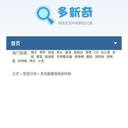
首页
镜子
茶杯
钱包
枕头
餐具
收纳台
笔筒
CD
办公室
折
热门创意：
纸
果篮
收纳柜
可穿戴设备
滑滑梯
酸奶
消防栓
调味
瓶
杂物袋
喷头
火车
主页
>
家居日用
>
多功能静音色彩时钟