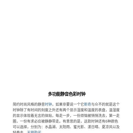
多功能静音色彩时钟
简约时尚风格的静音
时钟
，如果非要说一个它
新奇
与众不的就是这个
时钟除了有时间的刻度之外还有两个显示湿度和温度的表盘，温湿度
的显示体现着无言的体贴，每走一步，一份烦恼被悄悄洗去，第一走
圈，一份有求必应被静静带走。有意思的是，这款时钟还有6种颜色
可以选择，分别为：水晶湖、太阳雨、蜜光影、漾日晴、夏凉风以及
轻卷去。
天猫购买