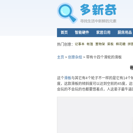
首页
智能硬件
家居日用
厨房用品
记事本
帐篷
置物架
菜板
棉花糖
拼
热门创意：
主页
>
创意杂烩
>
带有十四个滑轮的滑板
这个
滑板
与其它有4个轮子不一样的是它有14个
度，这款滑板的倾斜度可以达到空前的45度，
会玩的不会玩的也都要悠着点，人这辈子最牛逼