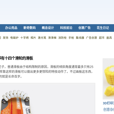
办公用品
新奇数码
概念设计
科技前沿
创意广告
花生日记
图
发饰
电磁炉
十字绣
相片
激光笔
滑滑梯
消防栓
手帕
集线器
广告创意
超市
面具
带有十四个滑轮的滑板
轮子，普通滑板由于结构限制的原因，滑板的倾斜角度通常最多只有25
这样靠这样的滑板可以做出更多更惊险的特技动作了。不过画板这东西，
的就是长命百岁。
3D打
创意杂