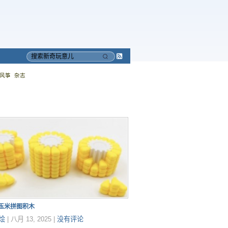
Subscribe
搜
to
索
风筝
杂志
RSS
印玉米拼图积木
烩
|
八月 13, 2025
|
没有评论