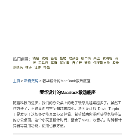
钱包
收纳
铅笔
植物
散热器
纸巾筒
果篮
收纳柜
海
热门创意：
报
工具包
车窗
保护套
自拍杆
硬盘
俄罗斯方块
胶卷
识线夹
袜子
证件
杯垫
主页
>
新奇数码
>
奢华设计的MacBook散热底座
奢华设计的MacBook散热底座
随着科技的进步，我们的办公桌上的电子玩意儿越累越多了。虽然工
作方便了，不过桌面的空间却越来越小。法国设计师 David Turpin
于是发明了这款多功能桌面办公伴侣，希望帮助你重新获得宽敞整洁
的办公桌面。这个小玩意设计时尚，整合了MP3，收音机，时钟和计
算器等常用功能，使用也很方便。