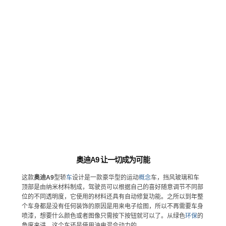
奥迪A9 让一切成为可能
这款
奥迪A9
型轿
车
设计是一款豪华型的运动
概念
车，挡风玻璃和车
顶部是由纳米材料制成，驾驶员可以根据自己的喜好随意调节不同部
位的不同透明度，它使用的材料还具有自动修复功能。之所以到年整
个车身都是没有任何装饰的原因是用来电子绘图，所以不再需要车身
喷漆，想要什么颜色或者图像只需按下按钮就可以了。从绿色
环保
的
角度来讲，这个车还是使用油电混合动力的。