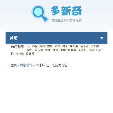
首页
车
环保
摇椅
抽屉
纸杯
裙子
烧烤架
读卡器
首饰盒
热门创意：
图钉
鼠标垫
餐厅
墙砖
毛巾
钥匙套
干洗机
围巾
挂烫
机
指甲剪
设计师
主页
>
概念设计
>
奥迪A9 让一切成为可能