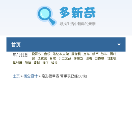
首页
投影仪
音乐
笔记本支架
摄像机
房车
纸币
饮料
百叶
热门创意：
窗
洗衣篮
台球
手工艺品
传感器
胶卷
口香糖
泡茶机
集线器
腕垫
篮球
锤子
饭盒
主页
>
概念设计
>
隐形指甲表 带手表已经Out啦