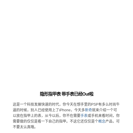
隐形指甲表 带手表已经Out啦
这是一个科技发展快速的时代，你今天在想手里的PSP有多么时尚牛
逼的时候，别人已经使用上了iPhone，今天多
新奇
就来介绍一个可
以放在指甲上的表，从今以后，你不在需要
手表
或手机来看时间，你
需要做的仅仅是看一下自己的指甲。不这它还仅仅是个
概念
产品，可
不要太认真哦。