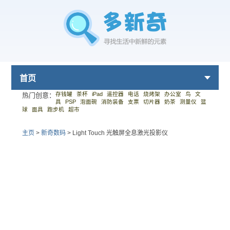
首页
存钱罐
茶杯
iPad
遥控器
电话
烧烤架
办公室
鸟
文
热门创意：
具
PSP
泡面碗
消防装备
支票
切片器
奶茶
测量仪
篮
球
面具
跑步机
超市
主页
>
新奇数码
>
Light Touch 光触屏全息激光投影仪