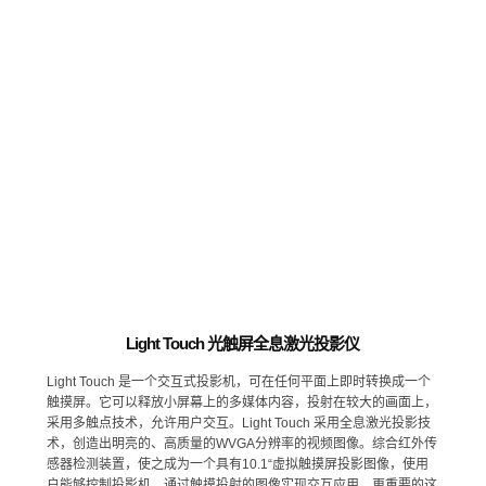
Light Touch 光触屏全息激光投影仪
Light Touch 是一个交互式投影机，可在任何平面上即时转换成一个
触摸屏。它可以释放小屏幕上的多媒体内容，投射在较大的画面上，
采用多触点技术，允许用户交互。Light Touch 采用全息激光投影技
术，创造出明亮的、高质量的WVGA分辨率的视频图像。综合红外传
感器检测装置，使之成为一个具有10.1“虚拟触摸屏投影图像，使用
户能够控制投影机，通过触摸投射的图像实现交互应用。更重要的这