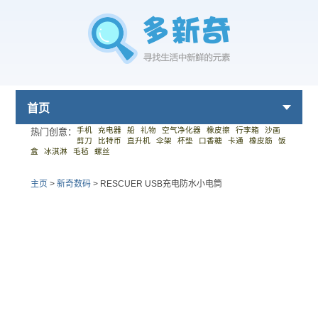
首页
手机
充电器
船
礼物
空气净化器
橡皮擦
行李箱
沙画
热门创意：
剪刀
比特币
直升机
伞架
杯垫
口香糖
卡通
橡皮筋
饭
盒
冰淇淋
毛毡
螺丝
主页
>
新奇数码
>
RESCUER USB充电防水小电筒