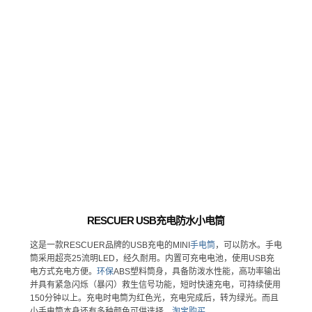
RESCUER USB充电防水小电筒
这是一款RESCUER品牌的USB充电的MINI
手电筒
，可以防水。手电
筒采用超亮25流明LED，经久耐用。内置可充电电池，使用USB充
电方式充电方便。
环保
ABS塑料筒身，具备防泼水性能，高功率输出
并具有紧急闪烁（暴闪）救生信号功能，短时快速充电，可持续使用
150分钟以上。充电时电筒为红色光，充电完成后，转为绿光。而且
小手电筒本身还有多种颜色可供选择。
淘宝购买