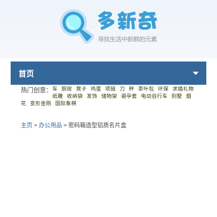
首页
车
厨房
凳子
鸡蛋
项链
刀
秤
茶叶包
环保
求婚礼物
热门创意：
纸雕
收纳袋
发饰
储物架
避孕套
电动自行车
别墅
烟
花
变形金刚
国际象棋
主页
>
办公用品
>
密码箱造型铝质名片盒