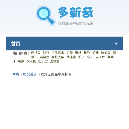
首页
摩托车
钱包
街头艺术
刀架
壁纸
植物
游戏
收纳袋
滑
热门创意：
板车
避孕套
手机支架
清洁盒
骰子
袋子
电子秤
乒乓
球
烤炉
饮水机
暖手宝
洗衣篮
主页
>
概念设计
>
概念无线充电摩托车