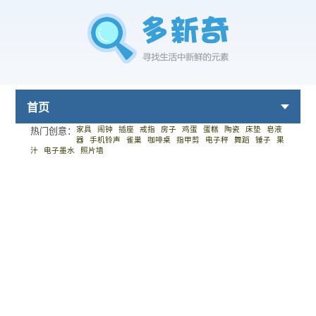
首页
家具
闹钟
插座
戒指
房子
鸡蛋
蛋糕
陶瓷
床垫
皂液
热门创意：
器
手机铃声
雀巢
咖啡桌
指甲剪
电子秤
舞蹈
锤子
果
汁
电子墨水
照片墙