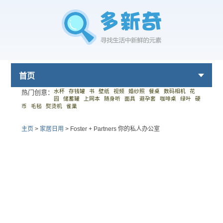
首页
水杯
存钱罐
书
壁纸
视频
婚纱照
餐桌
数码相机
花
热门创意：
园
储蓄罐
上网本
随身听
面具
避孕套
咖啡桌
绿叶
硬
币
毛毡
熨烫机
雀巢
主页
>
家居日用
>
Foster + Partners 你的私人办公室