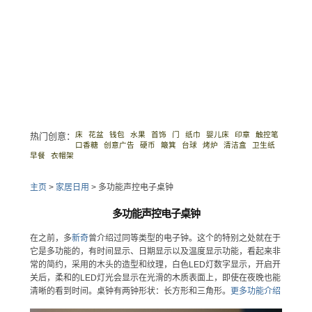
床
花盆
钱包
水果
首饰
门
纸巾
婴儿床
印章
触控笔
热门创意：
口香糖
创意广告
硬币
簸箕
台球
烤炉
清洁盒
卫生纸
早餐
衣帽架
主页
>
家居日用
>
多功能声控电子桌钟
多功能声控电子桌钟
在之前，多
新奇
曾介绍过同等类型的电子钟。这个的特别之处就在于
它是多功能的，有时间显示、日期显示以及温度显示功能，看起来非
常的简约，采用的木头的造型和纹理，白色LED灯数字显示，开启开
关后，柔和的LED灯光会显示在光滑的木质表面上，即使在夜晚也能
清晰的看到时间。桌钟有两钟形状：长方形和三角形。
更多功能介绍