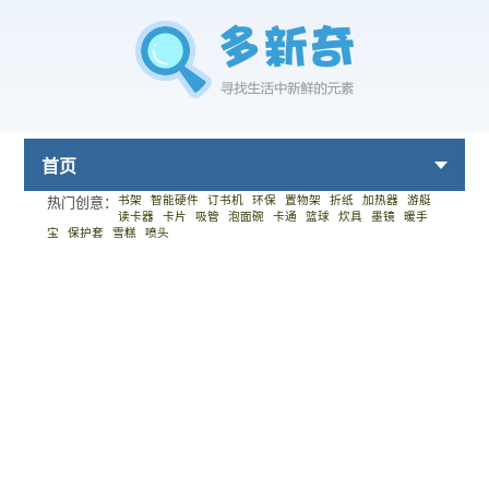
首页
书架
智能硬件
订书机
环保
置物架
折纸
加热器
游艇
热门创意：
读卡器
卡片
吸管
泡面碗
卡通
篮球
炊具
墨镜
暖手
宝
保护套
雪糕
喷头