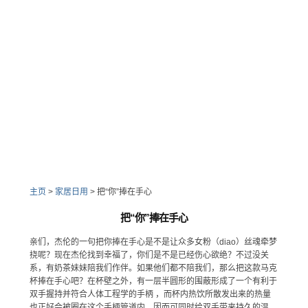
主页
>
家居日用
>
把“你”捧在手心
把“你”捧在手心
亲们，杰伦的一句把你捧在手心是不是让众多女粉（diao）丝魂牵梦
挠呢？现在杰伦找到幸福了，你们是不是已经伤心欲绝？不过没关
系，有奶茶妹妹陪我们作伴。如果他们都不陪我们，那么把这款马克
杯捧在手心吧？在杯壁之外，有一层半圆形的围蔽形成了一个有利于
双手握持并符合人体工程学的手柄 ，而杯内热饮所散发出来的热量
也正好会被圈在这个手柄管道内，因而可同时给双手带来持久的温