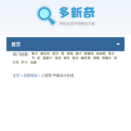
首页
鞋子
摩托车
镜子
笔
宠物
帽子
数据线
收纳柜
电子
热门创意：
书
蛇
温度计
泡泡
桌布
甜点
触控笔
烤箱
测量仪
骑
行车
铲子
泡面
主页
>
创意网站
>
三视觉 平面设计在线