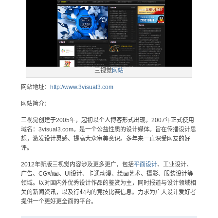
三视觉
网站
网站地址：
http://www.3visual3.com
网站简介：
三视觉创建于2005年，起初以个人博客形式出现，2007年正式使用
域名：3visual3.com。是一个公益性质的设计媒体。旨在传播设计思
想，激发设计灵感、提高大众审美意识。多年来一直深受网友的好
评。
2012年新版三视觉内容涉及更多更广，包括
平面设计
、工业设计、
广告、CG动画、UI设计、卡通动漫、绘画艺术、摄影、服装设计等
领域。以对国内外优秀设计作品的鉴赏为主，同时报道与设计领域相
关的新闻资讯，以及行业内的竞技比赛信息。力求为广大设计爱好者
提供一个更好更全面的平台。