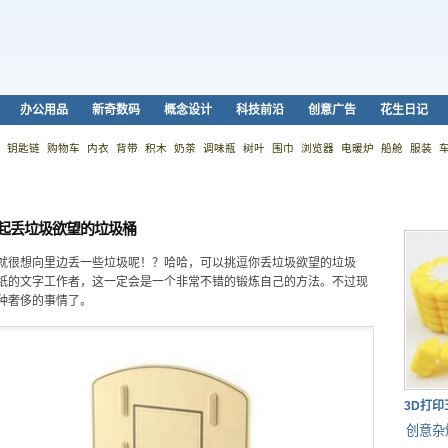
办公用品
新奇数码
概念设计
科技前沿
创意广告
花生日记
钥匙链
购物车
内衣
背带
积木
奶茶
调味瓶
树叶
围巾
浏览器
电暖炉
船舱
服装
起丢垃圾欲望的垃圾桶
就很想向里边丢一些垃圾呢！？哈哈，可以挑逗你丢垃圾欲望的垃圾
纸的文字工作者，这一定会是一个非常不错的锻炼自己的方法。不过现
种奢侈的事情了。
3D打
创意杂