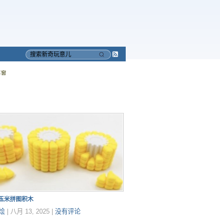
Subscribe
搜
to
索
车窗
RSS
印玉米拼图积木
烩
|
八月 13, 2025
|
没有评论