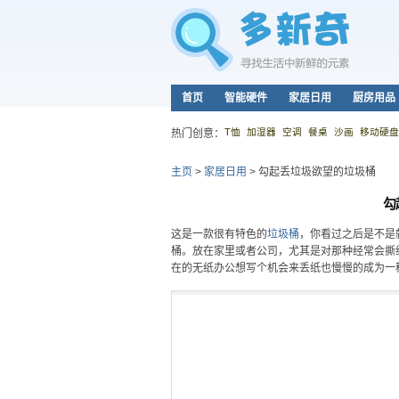
首页
智能硬件
家居日用
厨房用品
T恤
加湿器
空调
餐桌
沙画
移动硬盘
热门创意：
主页
>
家居日用
>
勾起丢垃圾欲望的垃圾桶
勾
这是一款很有特色的
垃圾桶
，你看过之后是不是
桶。放在家里或者公司，尤其是对那种经常会撕
在的无纸办公想写个机会来丢纸也慢慢的成为一