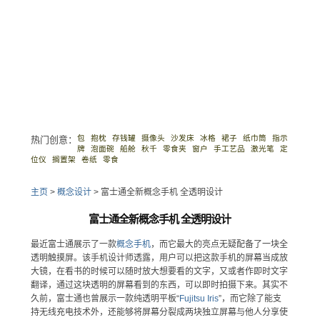
包
抱枕
存钱罐
摄像头
沙发床
冰格
裙子
纸巾筒
指示
热门创意：
牌
泡面碗
船舱
秋千
零食夹
窗户
手工艺品
激光笔
定
位仪
搁置架
卷纸
零食
主页
>
概念设计
>
富士通全新概念手机 全透明设计
富士通全新概念手机 全透明设计
最近富士通展示了一款
概念
手机
，而它最大的亮点无疑配备了一块全
透明触摸屏。该手机设计师透露，用户可以把这款手机的屏幕当成放
大镜，在看书的时候可以随时放大想要看的文字，又或者作即时文字
翻译，通过这块透明的屏幕看到的东西，可以即时拍摄下来。其实不
久前，富士通也曾展示一款纯透明平板“
Fujitsu Iris
”，而它除了能支
持无线充电技术外，还能够将屏幕分裂成两块独立屏幕与他人分享使