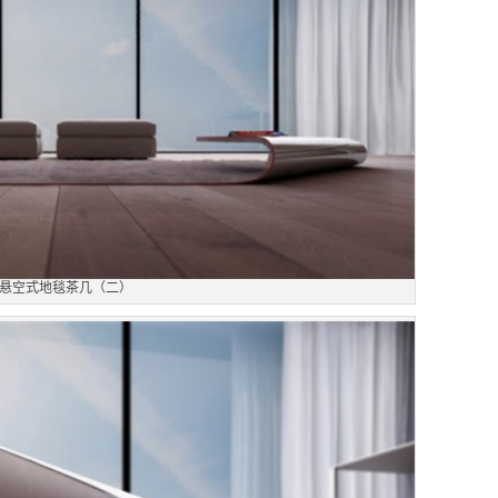
悬空式地毯茶几（二）