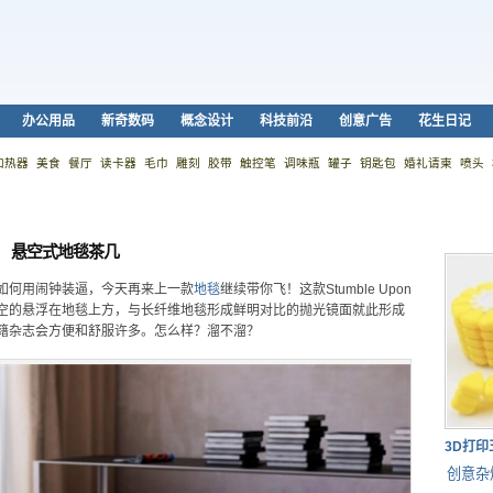
办公用品
新奇数码
概念设计
科技前沿
创意广告
花生日记
加热器
美食
餐厅
读卡器
毛巾
雕刻
胶带
触控笔
调味瓶
罐子
钥匙包
婚礼请柬
喷头
悬空式地毯茶几
如何用闹钟装逼，今天再来上一款
地毯
继续带你飞！这款Stumble Upon
空的悬浮在地毯上方，与长纤维地毯形成鲜明对比的抛光镜面就此形成
籍杂志会方便和舒服许多。怎么样？溜不溜？
3D打
创意杂