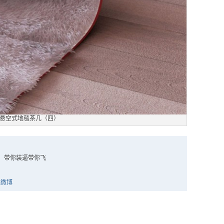
悬空式地毯茶几（四）
，带你装逼带你飞