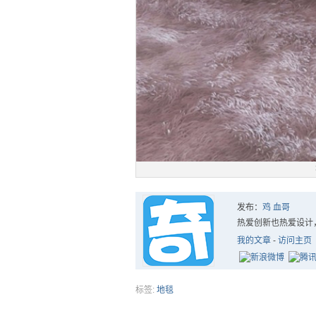
发布：
鸡 血哥
热爱创新也热爱设计
我的文章
-
访问主页
标签:
地毯