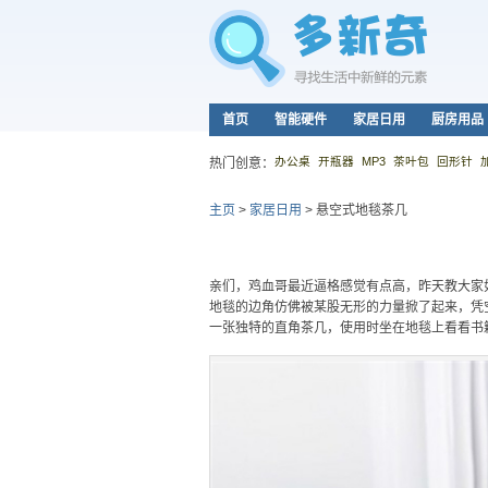
首页
智能硬件
家居日用
厨房用品
办公桌
开瓶器
MP3
茶叶包
回形针
热门创意：
主页
>
家居日用
>
悬空式地毯茶几
亲们，鸡血哥最近逼格感觉有点高，昨天教大家
地毯的边角仿佛被某股无形的力量掀了起来，凭
一张独特的直角茶几，使用时坐在地毯上看看书