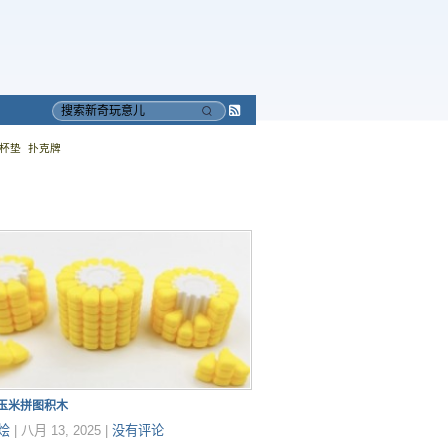
Subscribe
搜
to
索
杯垫
扑克牌
RSS
印玉米拼图积木
烩
|
八月 13, 2025
|
没有评论