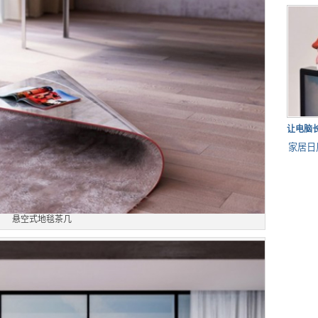
让电脑
家居日
悬空式地毯茶几