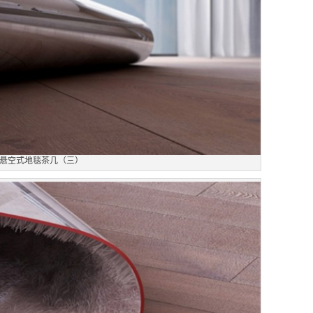
悬空式地毯茶几（三）