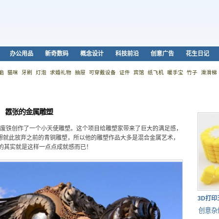
办公用品
新奇数码
概念设计
科技前沿
创意广告
花生日记
脑
猫咪
牙刷
灯泡
求婚礼物
抽屉
可穿戴设备
证件
宾馆
纸飞机
暖手宝
竹子
滑滑梯
嚣张的金属雕塑
门上用废铁创作了一个小天使雕塑。这个项目给雕塑家带来了巨大的满足感，
不想就此放弃之前的青铜雕塑，所以他的雕塑作品大多是混合金属艺术，
的其实就是这样一点点成就感而已！
3D打
创意杂