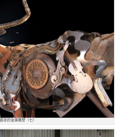
嚣张的金属雕塑（七）