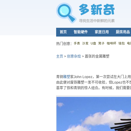
首页
智能硬件
家居日用
厨房用品
手表
沙发
U盘
凳子
咖啡杯
钱包
电
热门创意：
主页
>
创意杂烩
>
嚣张的金属雕塑
青铜
雕塑
家John Lopez，第一次尝试在大
由此便对废铁雕塑一发不可收拾，但Lopez也
荟萃了铁和青铜的惊人组合。有时候，我们需要