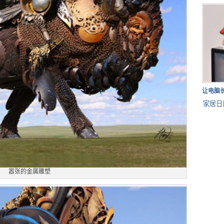
让电脑
家居日
嚣张的金属雕塑