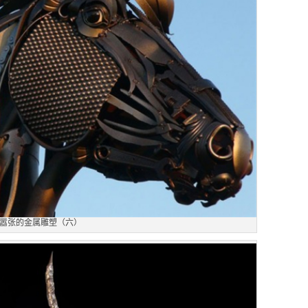
嚣张的金属雕塑（六）