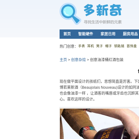
首页
智能硬件
家居日用
厨房用品
手表
耳机
凳子
帽子
钥匙链
首饰盒
热门创意：
主页
>
创意杂烩
>
创意油漆桶红酒包装
现在做平面设计的孩纸们，思想简直是厉害。下面这款
博若莱新酒（Beaujolais Nouveau)设计的
也会像油漆一样 ，让酒客的嘴唇或牙齿也沉醉
心。喜欢这样的设计。