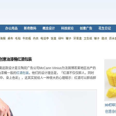
办公用品
新奇数码
概念设计
科技前沿
创意广告
花生日记
海报
桌布
毛毡
牛奶瓶
内衣
电话亭
饭盒
绿叶
罐子
牙膏盒
卫生纸
锤子
甜点
沥水
创意油漆桶红酒包装
设计是立陶宛广告公司McCann Vilnius为法国博若莱地区出产的
如同油漆桶一般的
红酒
包装
。他们的设计理念是，「红酒不仅仅醉人，同时
其中、染上色彩」，这其实就给人一种很大的心理暗示：红酒可以醉齿醉
3D打
创意杂