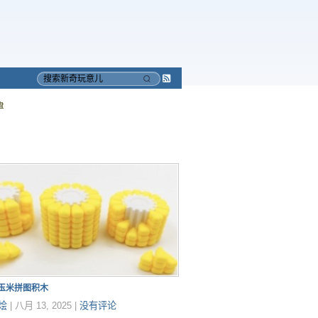
Subscribe
搜
to
索
盘
RSS
印玉米拼图积木
烩
|
八月 13, 2025
|
没有评论