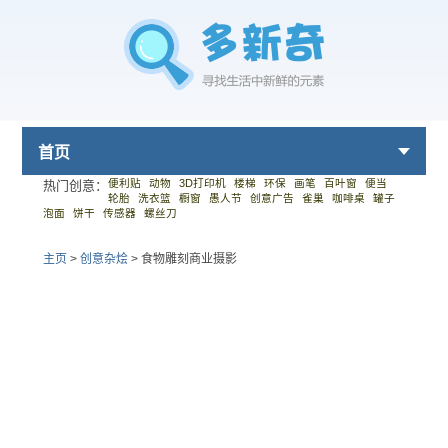
首页
便利贴
动物
3D打印机
楼梯
环保
画笔
百叶窗
便当
热门创意：
轮胎
洗衣篮
橱窗
愚人节
创意广告
雀巢
咖啡桌
罐子
泡面
饼干
传感器
螺丝刀
主页
>
创意杂烩
>
食物雕刻商业摄影