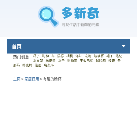
首页
杯子
时钟
车
鼠标
相机
浴缸
宠物
玻璃杯
裙子
笔记
热门创意：
本支架
橡皮擦
本子
购物车
平板电脑
保险箱
棱镜
条
形码
扑克牌
泡面
电熨斗
主页
>
家居日用
>
有趣的脸杯