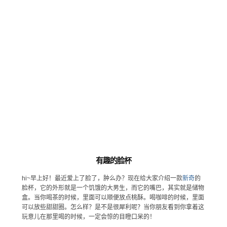
有趣的脸杯
hi~早上好！最近爱上了脸了，肿么办？现在给大家介绍一款
新奇
的
脸杯，它的外形就是一个饥饿的大男生，而它的嘴巴，其实就是储物
盒。当你喝茶的时候，里面可以顺便放点桃酥。喝咖啡的时候，里面
可以放些甜甜圈。怎么样？是不是很犀利呢？当你朋友看到你拿着这
玩意儿在那里喝的时候，一定会惊的目瞪口呆的！