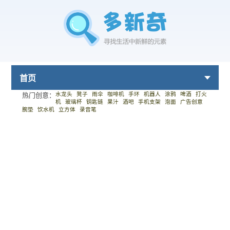
首页
水龙头
凳子
雨伞
咖啡机
手环
机器人
涂鸦
啤酒
打火
热门创意：
机
玻璃杯
钥匙链
果汁
酒吧
手机支架
泡面
广告创意
腕垫
饮水机
立方体
录音笔