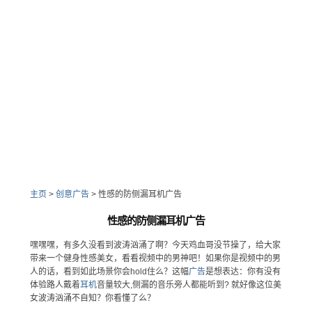
主页
>
创意广告
>
性感的防侧漏耳机广告
性感的防侧漏耳机广告
嘿嘿嘿，有多久没看到波涛汹涌了啊？今天鸡血哥没节操了，给大家
带来一个健身性感美女，看看视频中的男神吧！如果你是视频中的男
人的话，看到如此场景你会hold住么？这幅
广告
是想表达：你有没有
体验路人戴着
耳机
音量较大,侧漏的音乐旁人都能听到? 就好像这位美
女波涛汹涌不自知？你看懂了么？