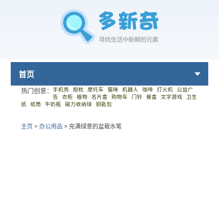
首页
手机壳
抱枕
摩托车
猫咪
机器人
咖啡
打火机
公益广
热门创意：
告
衣柜
植物
名片盒
购物车
门铃
餐盒
文字游戏
卫生
纸
纸筒
牛奶瓶
磁力收纳球
钥匙包
主页
>
办公用品
>
充满绿意的盆栽水笔