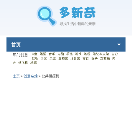
首页
U盘
雕塑
音乐
电脑
项链
地铁
地毯
笔记本支架
吉它
热门创意：
鞋柜
手套
果篮
置物盒
牙膏盒
零食
骰子
急救箱
内
衣
纸飞机
地漏
主页
>
创意杂烩
>
公共摇摆椅