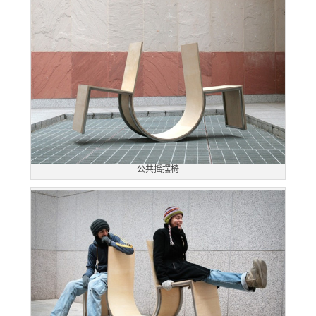
公共摇摆椅