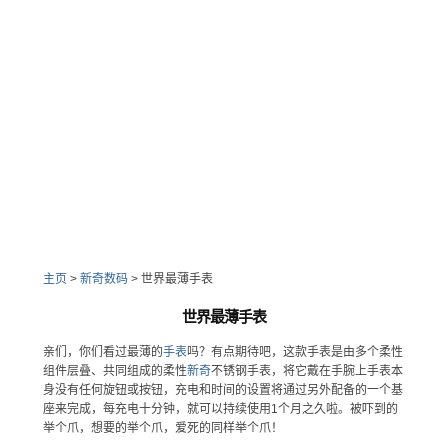
主页
>
新奇数码
>
世界最薄手表
世界最薄手表
亲们，你们看过最薄的
手表
吗？有点期待吧，这款手表是由多个柔性
组件层叠、共同组成的柔性
新奇
不锈钢手表，将它戴在手腕上手表本
身没有任何旋钮或按钮，充电和时间的设置将通过另外配备的一个基
座来完成，每充电十分钟，就可以持续使用1个月之久啦。被吓到的
举个爪，想要的举个爪，爱死的同样举个爪！