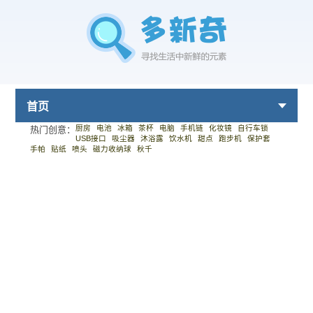
首页
厨房
电池
冰箱
茶杯
电脑
手机链
化妆镜
自行车锁
热门创意：
USB接口
吸尘器
沐浴露
饮水机
甜点
跑步机
保护套
手帕
贴纸
喷头
磁力收纳球
秋千