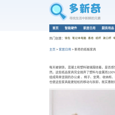
首页
智能硬件
家居日用
厨房用品
钱包
笔记本电脑
香皂
纸杯
漱口杯
热门创意：
主页
>
家居日用
>
新奇的纸板家具
每天被钢铁，混凝土和塑料玻璃围绕着，是否感
然。这些纸品家具完全抛弃了塑料与金属而100
组成简单坚固的办公桌 、椅子、坐凳、收纳柜
也使这些家具能更轻松的移动与拆卸，既实惠耐