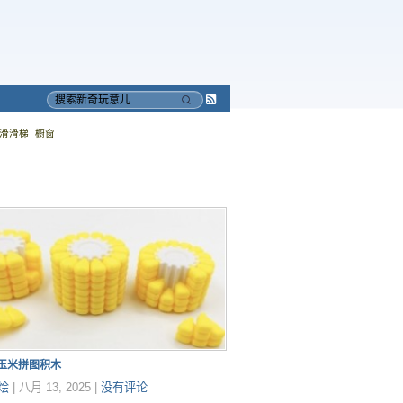
Subscribe
搜
to
索
滑滑梯
橱窗
RSS
印玉米拼图积木
烩
|
八月 13, 2025
|
没有评论