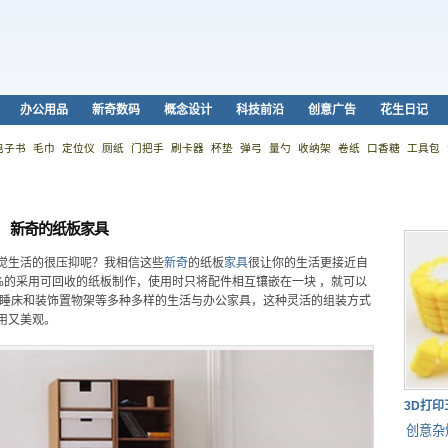
办公用品
新奇数码
概念设计
科技前沿
创意广告
花生日记
电子书
毛巾
定位仪
厕纸
门把手
刷卡器
杯垫
弹弓
量勺
收纳架
卷纸
口香糖
工具包
新奇的纸板家具
觉生活的很压抑呢？我相信这些
新奇
的纸板
家具
很让你的生活更接近自
%的采用可回收的纸板制作，使用时只将配件相互镶嵌在一块 ，就可以
、睡床和装饰置物架等多种多样的生活与办公家具，这种灵活的组装方式
用又美观。
3D打
创意杂