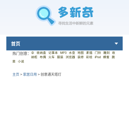
首页
伞
收纳盒
记事本
MP3
水壶
地图
素描
门铃
雕刻
收
热门创意：
纳柜
布偶
火车
服装
浏览器
装修
彩绘
iPod
蜂蜜
蔬
菜
小说
主页
>
家居日用
>
创意通天塔灯