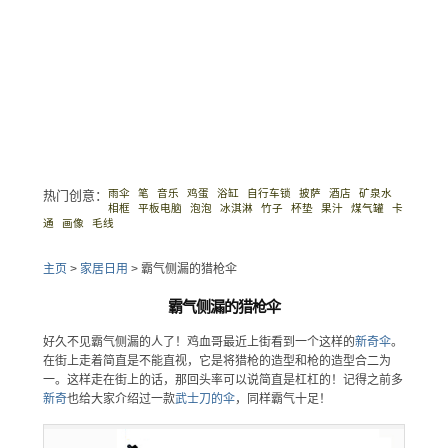
雨伞
笔
音乐
鸡蛋
浴缸
自行车锁
披萨
酒店
矿泉水
热门创意：
相框
平板电脑
泡泡
冰淇淋
竹子
杯垫
果汁
煤气罐
卡
通
画像
毛线
主页
>
家居日用
>
霸气侧漏的猎枪伞
霸气侧漏的猎枪伞
好久不见霸气侧漏的人了！鸡血哥最近上街看到一个这样的
新奇
伞
。
在街上走着简直是不能直视，它是将猎枪的造型和枪的造型合二为
一。这样走在街上的话，那回头率可以说简直是杠杠的！记得之前多
新奇
也给大家介绍过一款
武士刀的伞
，同样霸气十足！