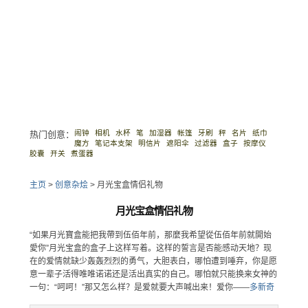
闹钟
相机
水杯
笔
加湿器
帐篷
牙刷
秤
名片
纸巾
热门创意：
魔方
笔记本支架
明信片
遮阳伞
过滤器
盒子
按摩仪
胶囊
开关
煮蛋器
主页
>
创意杂烩
>
月光宝盒情侣礼物
月光宝盒情侣礼物
“如果月光寶盒能把我帶到伍佰年前，那麼我希望從伍佰年前就開始
愛你”月光宝盒的盒子上这样写着。这样的誓言是否能感动天地？现
在的爱情就缺少轰轰烈烈的勇气，大胆表白，哪怕遭到唾弃，你是愿
意一辈子活得唯唯诺诺还是活出真实的自己。哪怕就只能换来女神的
一句：“呵呵！”那又怎么样？是爱就要大声喊出来！爱你——
多新奇