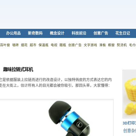
办公用品
新奇数码
概念设计
科技前沿
创意广告
花生日记
百叶窗
墙砖
烟花
超市
保温瓶
电视
醋瓶
创意广告
文字游戏
滑板
橱窗
熨烫机
毛巾
趣味拉链式耳机
它是依据服装上拉链而进行的改造设计，以独特俏皮的方式表达它的内
走在大街上，估计所有人的目光都会被你吸引，那回头率，大家懂得：
3D打
创意杂