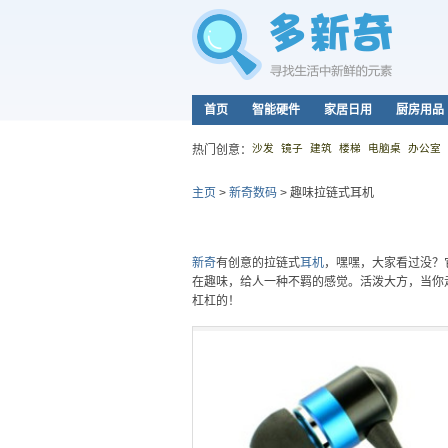
首页
智能硬件
家居日用
厨房用品
沙发
镜子
建筑
楼梯
电脑桌
办公室
热门创意：
主页
>
新奇数码
>
趣味拉链式耳机
新奇
有创意的拉链式
耳机
，嘿嘿，大家看过没？
在趣味，给人一种不羁的感觉。活泼大方，当你
杠杠的！