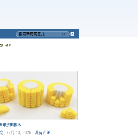
Subscribe
搜
to
索
架
卡片
RSS
印玉米拼图积木
烩
|
八月 13, 2025
|
没有评论