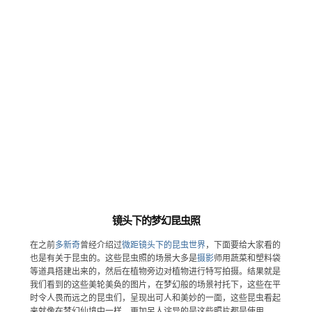
镜头下的梦幻昆虫照
在之前
多新奇
曾经介绍过
微距镜头下的昆虫世界
，下面要给大家看的
也是有关于昆虫的。这些昆虫照的场景大多是
摄影
师用蔬菜和塑料袋
等道具搭建出来的，然后在植物旁边对植物进行特写拍摄。结果就是
我们看到的这些美轮美奂的图片，在梦幻般的场景衬托下，这些在平
时令人畏而远之的昆虫们，呈现出可人和美妙的一面，这些昆虫看起
来就像在梦幻仙境中一样。更加另人诧异的是这些照片都是使用