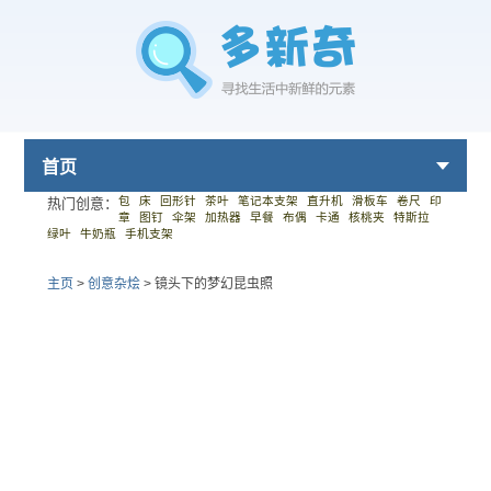
首页
包
床
回形针
茶叶
笔记本支架
直升机
滑板车
卷尺
印
热门创意：
章
图钉
伞架
加热器
早餐
布偶
卡通
核桃夹
特斯拉
绿叶
牛奶瓶
手机支架
主页
>
创意杂烩
>
镜头下的梦幻昆虫照