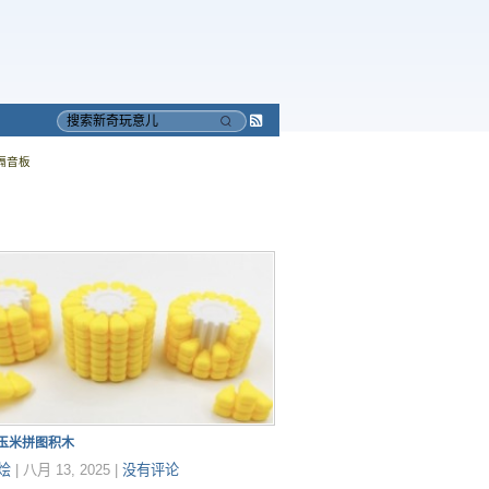
Subscribe
搜
to
索
隔音板
RSS
印玉米拼图积木
烩
|
八月 13, 2025
|
没有评论