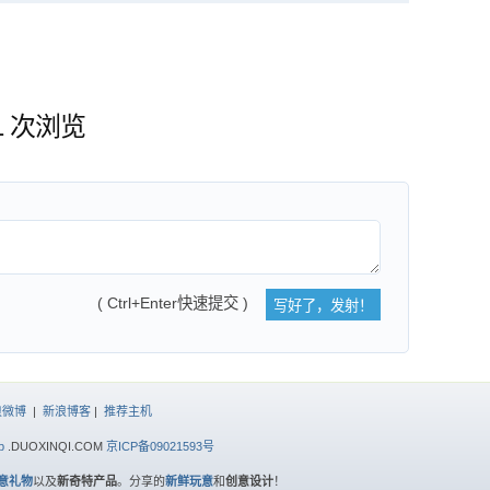
91 次浏览
( Ctrl+Enter快速提交 )
浪微博
|
新浪博客
|
推荐主机
p
.DUOXINQI.COM
京ICP备09021593号
意礼物
以及
新奇特产品
。分享的
新鲜玩意
和
创意设计
！