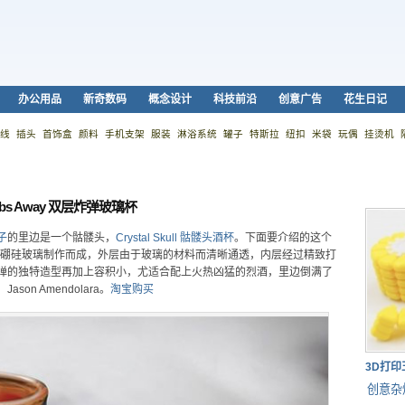
办公用品
新奇数码
概念设计
科技前沿
创意广告
花生日记
线
插头
首饰盒
颜料
手机支架
服装
淋浴系统
罐子
特斯拉
纽扣
米袋
玩偶
挂烫机
bs Away 双层炸弹玻璃杯
子
的里边是一个骷髅头，
Crystal Skull 骷髅头酒杯
。下面要介绍的这个
高品质高硼硅玻璃制作而成，外层由于玻璃的材料而清晰通透，内层经过精致打
弹的独特造型再加上容积小，尤适合配上火热凶猛的烈酒，里边倒满了
n Amendolara。
淘宝购买
3D打
创意杂