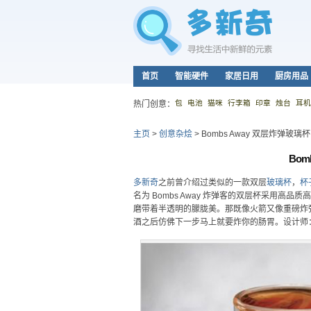
首页
智能硬件
家居日用
厨房用品
包
电池
猫咪
行李箱
印章
烛台
耳机
热门创意：
主页
>
创意杂烩
>
Bombs Away 双层炸弹玻璃杯
Bom
多新奇
之前曾介绍过类似的一款双层
玻璃杯
，
杯
名为 Bombs Away 炸弹客的双层杯采用
磨带着半透明的朦胧美。那既像火箭又像重磅炸
酒之后仿佛下一步马上就要炸你的肠胃。设计师：Jaso