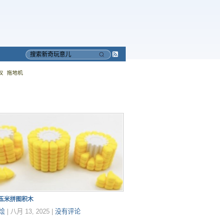
Subscribe
搜
to
索
仪
拖地机
RSS
印玉米拼图积木
烩
|
八月 13, 2025
|
没有评论