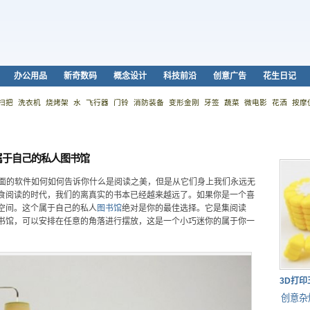
办公用品
新奇数码
概念设计
科技前沿
创意广告
花生日记
扫把
洗衣机
烧烤架
水
飞行器
门铃
消防装备
变形金刚
牙签
蔬菜
微电影
花洒
按摩
属于自己的私人图书馆
上面的软件如何如何告诉你什么是阅读之美，但是从它们身上我们永远无
食阅读的时代，我们的离真实的书本已经越来越远了。如果你是一个喜
空间。这个属于自己的私人
图书馆
绝对是你的最佳选择。它是集阅读
书馆，可以安排在任意的角落进行摆放，这是一个小巧迷你的属于你一
3D打
创意杂