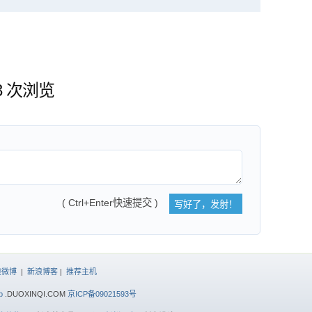
83 次浏览
( Ctrl+Enter快速提交 )
浪微博
|
新浪博客
|
推荐主机
p
.DUOXINQI.COM
京ICP备09021593号