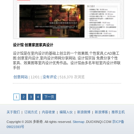
设计馆 创意家居家具设计
设计馆是在室内设计的基础上创立的一个效果图,个性家具,CAD施工
图.创意室内设计,室内设计师网分享网站. 设计馆宗旨 免费分享个性
家具、效果图等室内设计优秀作品。设计馆由多名年轻室内设计师联
手创
创意网站
|
12/01
|
没有评论
|
516,370 次浏览
1
2
3
4
下一页
关于我们
|
订阅方式
|
内容收录
|
编辑入伙
|
新浪微博
|
新浪博客
|
推荐主机
Copyright © 2026 多新奇. All rights reserved.
Sitemap
.DUOXINQI.COM
京ICP备
09021593号