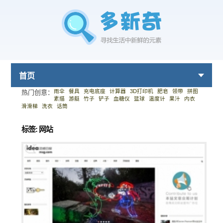
首页
雨伞
餐具
充电底座
计算器
3D打印机
肥皂
领带
拼图
热门创意：
素描
游艇
竹子
铲子
血糖仪
篮球
温度计
果汁
内衣
滑滑梯
洗衣
话筒
标签: 网站