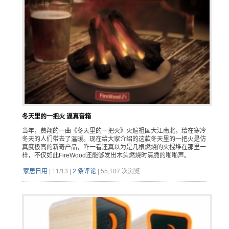
冬天里的一把火 逼真音箱
当年，费翔的一曲《冬天里的一把火》火遍祖国大江南北，给在寒冷
冬天的人们带去了温暖。现在给大家介绍的这款冬天里的一把火是仿
真度极高的新奇产品，咋一看还真以为是几根燃烧的火棍堆在那里一
样，不仅如此FireWood还能够发出木头燃烧时清脆的啪啪声。
家居日用
|
11/13
|
2 条评论
|
55,187 次浏览