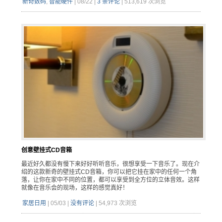
新奇数码
,
智能硬件
|
08/22
|
3 条评论
|
513,619 次浏览
创意壁挂式CD音箱
最近好久都没有慢下来好好听听音乐，很想享受一下音乐了。现在介
绍的这款新奇的壁挂式CD音箱，你可以把它挂在家中的任何一个角
落，让你在家中不同的位置，都可以享受到全方位的立体音效。这样
就像在音乐会的现场，这样的感觉真好！
家居日用
|
05/03
|
没有评论
|
54,973 次浏览