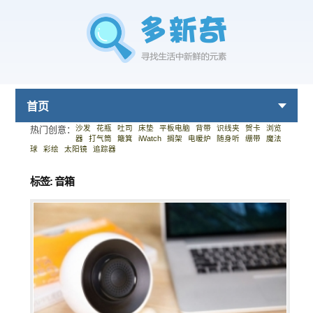
首页
沙发
花瓶
吐司
床垫
平板电脑
背带
识线夹
贺卡
浏览
热门创意：
器
打气筒
簸箕
iWatch
搁架
电暖炉
随身听
绷带
魔法
球
彩绘
太阳镜
追踪器
标签: 音箱