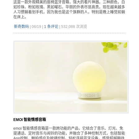
这是一款外观精美的座椅蓝牙音箱，强大的看片神器。三种颜色，白
如珍珠、粉如玫瑰、黑如曜石，华丽的外表尽显高贵。现在越来越多
人习惯躺着划手机，因为我也是这个族群的人，特别是晚上睡觉前躺
在床上。
新奇数码
|
06/19
|
1 条评论
|
532,088 次浏览
EMOI 智能情感音箱
emoi 智能情感音箱是一款跨功能的产品，它结合了音乐、灯光、免
提通话、定时音乐与闹铃的功能，并融合了多种控制方式，包括智能
App控制、触拍感应及按键控制。轻松连接蓝牙设备，感受超越期待