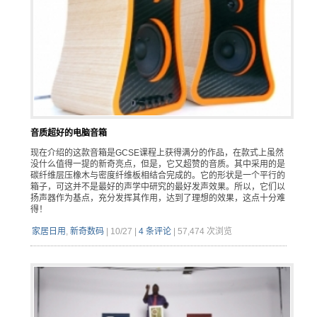
音质超好的电脑音箱
现在介绍的这款音箱是GCSE课程上获得满分的作品，在款式上虽然
没什么值得一提的新奇亮点，但是，它又超赞的音质。其中采用的是
碳纤维层压橡木与密度纤维板相结合完成的。它的形状是一个平行的
箱子，可这并不是最好的声学中研究的最好发声效果。所以，它们以
扬声器作为基点，充分发挥其作用，达到了理想的效果，这点十分难
得！
家居日用
,
新奇数码
|
10/27
|
4 条评论
|
57,474 次浏览