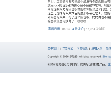
亲们，之前装修的时候是不是没有考虑到隔音呢
放点rock的音乐都得担心会不会被邻居骂。现在
绍的这款给力的隔音板就能帮你解决这个问题，
这些可选择的五颜六色的扇形板装在墙上，就能
到隔音的效果，有了这个隔音板，妈妈再也不用
噪音被邻居阿姨骂了！嘿嘿嘿~
家居日用
|
04/14
|
3 条评论
|
57,054 次浏览
关于我们
|
订阅方式
|
内容收录
|
编辑入伙
|
新
Copyright © 2026 多新奇. All rights reserved.
Sitema
新鲜有趣的创意分享网站，提供好玩的
创意产品
、
创