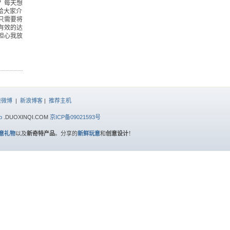
？每天想
给大家介
只需要将
有效的达
担心我放
浪微博
|
新浪博客
|
推荐主机
p
.DUOXINQI.COM
京ICP备09021593号
意礼物
以及
新奇特产品
。分享的
新鲜玩意
和
创意设计
！