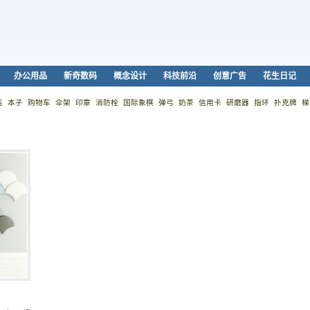
办公用品
新奇数码
概念设计
科技前沿
创意广告
花生日记
店
本子
购物车
伞架
印章
消防栓
国际象棋
弹弓
奶茶
信用卡
研磨器
指环
扑克牌
梯