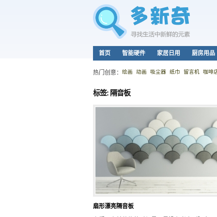
首页
智能硬件
家居日用
厨房用品
绘画
动画
吸尘器
纸巾
留言机
咖啡
热门创意：
标签: 隔音板
扇形漂亮隔音板