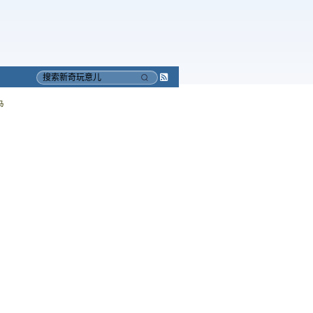
Subscribe
搜
to
索
马
RSS