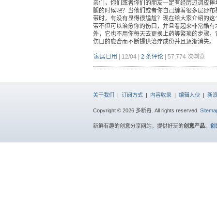
亲们，你们或者你们的朋友一定有经历过调皮摔
腿的时候吧？当他们或者你自己缠着很多层纱布
带时，有没有显得很尴尬？现在给大家介绍的这
带不但可以治愈你的伤口，并且看起来非常酷有
外，它也不用你每天去更换上药等繁琐的步骤，
伤口的愈合而不断提供治疗成份并且逐渐消失。
家居日用
|
12/04
|
2 条评论
|
57,774 次浏览
关于我们
|
订阅方式
|
内容收录
|
编辑入伙
|
新
Copyright © 2026 多新奇. All rights reserved.
Sitema
新鲜有趣的创意分享网站，提供好玩的
创意产品
、
创