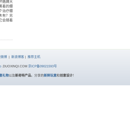
坏胳膊大
裹着的绷
个治疗绷
木有？另
它会随着
浪微博
|
新浪博客
|
推荐主机
p
.DUOXINQI.COM
京ICP备09021593号
意礼物
以及
新奇特产品
。分享的
新鲜玩意
和
创意设计
！