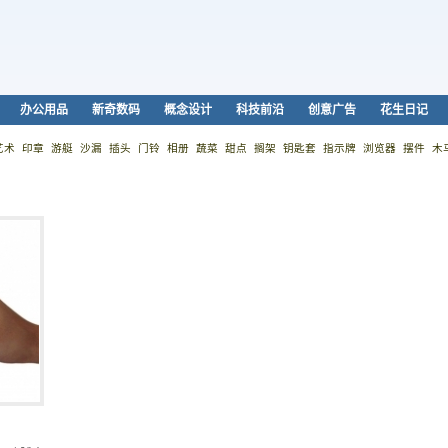
办公用品
新奇数码
概念设计
科技前沿
创意广告
花生日记
艺术
印章
游艇
沙漏
插头
门铃
相册
蔬菜
甜点
搁架
钥匙套
指示牌
浏览器
摆件
木