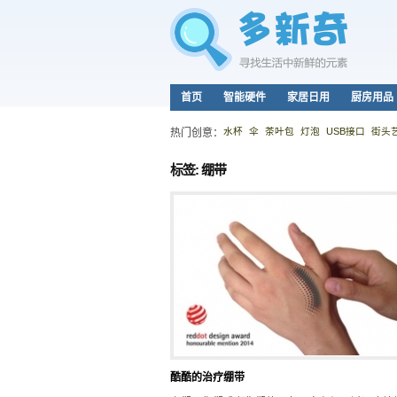
首页
智能硬件
家居日用
厨房用品
水杯
伞
茶叶包
灯泡
USB接口
街头
热门创意：
标签: 绷带
酷酷的治疗绷带