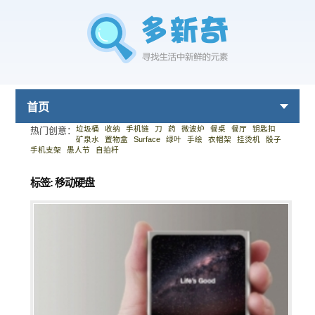
首页
垃圾桶
收纳
手机链
刀
药
微波炉
餐桌
餐厅
钥匙扣
热门创意：
矿泉水
置物盒
Surface
绿叶
手绘
衣帽架
挂烫机
骰子
手机支架
愚人节
自拍杆
标签: 移动硬盘