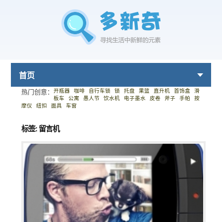
首页
开瓶器
咖啡
自行车锁
锁
托盘
果篮
直升机
首饰盒
滑
热门创意：
板车
公寓
愚人节
饮水机
电子墨水
皮卷
斧子
手帕
按
摩仪
纽扣
面具
车窗
标签: 留言机