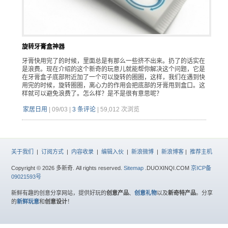
旋转牙膏盒神器
牙膏快用完了的时候，里面总是有那么一些挤不出来。扔了的话实在
是浪费。现在介绍的这个新奇的玩意儿就能帮你解决这个问题，它是
在牙膏盒子底部附近加了一个可以旋转的圈圈，这样，我们在遇到快
用完的时候，旋转圈圈，离心力的作用会把底部的牙膏甩到盒口。这
样就可以避免浪费了。怎么样？是不是很有意思呢？
家居日用
|
09/03
|
3 条评论
|
59,012 次浏览
关于我们
|
订阅方式
|
内容收录
|
编辑入伙
|
新浪微博
|
新浪博客
|
推荐主机
Copyright © 2026 多新奇. All rights reserved.
Sitemap
.DUOXINQI.COM
京ICP备
09021593号
新鲜有趣的创意分享网站，提供好玩的
创意产品
、
创意礼物
以及
新奇特产品
。分享
的
新鲜玩意
和
创意设计
！