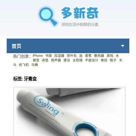
首页
iPhone
书架
加湿器
茶叶包
画
香蕉
散热器
游戏
水
热门创意：
餐垫
床垫
扬声器
便当
太阳镜
平面设计
卷纸
骰子
木
马
纸飞机
马桶
标签: 牙膏盒