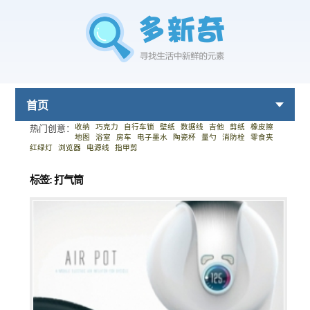
首页
收纳
巧克力
自行车锁
壁纸
数据线
吉他
剪纸
橡皮擦
热门创意：
地图
浴室
房车
电子墨水
陶瓷杯
量勺
消防栓
零食夹
红绿灯
浏览器
电源线
指甲剪
标签: 打气筒