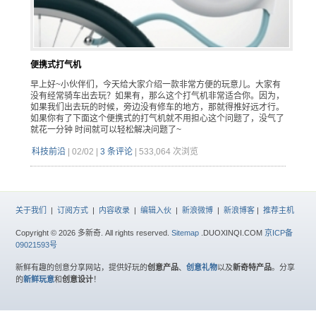
便携式打气机
早上好~小伙伴们，今天给大家介绍一款非常方便的玩意儿。大家有
没有经常骑车出去玩？如果有，那么这个打气机非常适合你。因为，
如果我们出去玩的时候，旁边没有修车的地方，那就得推好远才行。
如果你有了下面这个便携式的打气机就不用担心这个问题了，没气了
就花一分钟 时间就可以轻松解决问题了~
科技前沿
|
02/02
|
3 条评论
|
533,064 次浏览
关于我们
|
订阅方式
|
内容收录
|
编辑入伙
|
新浪微博
|
新浪博客
|
推荐主机
Copyright © 2026 多新奇. All rights reserved.
Sitemap
.DUOXINQI.COM
京ICP备
09021593号
新鲜有趣的创意分享网站，提供好玩的
创意产品
、
创意礼物
以及
新奇特产品
。分享
的
新鲜玩意
和
创意设计
！