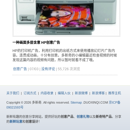
一种画面多层含意 HP创意广告
HP的打印机广告，利用打印机的出纸方式来使用播放幻灯片广告内
容。连贯成动画，十分有创意。多新奇的小编辑最近检查视频的时候
发现这篇内容的视频有问题，所以暂时就看不成了哦。
创意广告
|
07/03
|
没有评论
|
55,726 次浏览
关于我们
|
订阅方式
|
内容收录
|
编辑入伙
|
新浪微博
|
新浪博客
|
推荐主机
Copyright © 2026 多新奇. All rights reserved.
Sitemap
.DUOXINQI.COM
京ICP备
09021593号
新鲜有趣的创意分享网站，提供好玩的
创意产品
、
创意礼物
以及
新奇特产品
。分享
的
新鲜玩意
和
创意设计
！