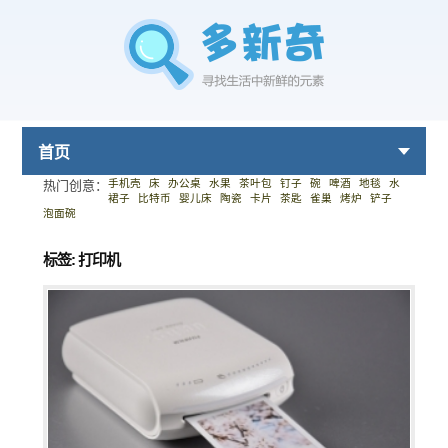
首页
手机壳
床
办公桌
水果
茶叶包
钉子
碗
啤酒
地毯
水
热门创意：
裙子
比特币
婴儿床
陶瓷
卡片
茶匙
雀巢
烤炉
铲子
泡面碗
标签: 打印机