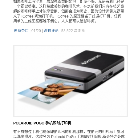
如果咖啡上有浮着一层漂亮图案的奶泡，即使不喝，光是看着已经是
一个视觉盛宴。这样精致美妙的咖啡艺术，在之前我们只有在技艺高
超的咖啡师手上才能享受到，但那会成为历史，因为设计师黄光磊带
来了 iCoffee 奶泡打印机。iCoffee 的原理相当于普通打印机，任何
简单的二维图案都难不倒它，人人都可以是咖啡师。
创意杂烩
|
01/20
|
没有评论
|
58,522 次浏览
POLAROID POGO 手机即时打印机
有不有想过手机也能像即拍即出的相机那样，在拍完的相片马上就可
以洗出照片，这款名为 Polaroid PoGo 手机即时打印机新奇特之处就