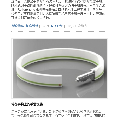
这个看上去像是手表的东西实际上是一款融合了高科技的概念手机，
圆环式的手镯内部容纳了可伸缩可弯折的透明手机屏幕。对每个人来
说，Rollerphone 都拥有完美贴合自己的人体工程学设计，它为每一
位使用者实行测量定制，这意味着手机屏幕全部伸展出来时，屏幕的
顶端会刚好与你的指尖接触。
新奇数码
,
概念设计
|
12/19
|
6 条评论
|
512,560 次浏览
带在手腕上的手镯钥匙
是不是经常会忘记带钥匙，是不是经常回到家之后经常把钥匙给乱
丢，最后找到就没那么容易了。有了这个手镯钥匙，就可以把钥匙转