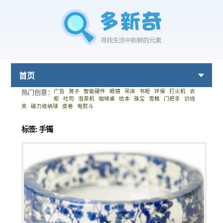
首页
广告
凳子
智能硬件
眼镜
吊床
书柜
环保
打火机
衣
热门创意：
柜
吐司
泡茶机
咖啡桌
绘本
珠宝
雪糕
门把手
识线
夹
磁力收纳球
皮卷
电熨斗
标签: 手镯