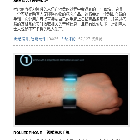
SEE 盲人的购物助理
考虑到有视力障碍的人们在消费的过程中会遇到的一些困难 ，这是
一个可以辅助盲人无障碍购物的概念产品。这将会是一个别出心裁的
手镯，它让用户可以直接从自己的手腕上扫描商品条形码、并通过搭
载的耳机系统实时收取相关的音频信息，且还有比价功能，对视障人
士来说是不可多得的私人助理。
概念设计
,
智能硬件
|
04/25
|
2 条评论
|
57,127 次浏览
ROLLERPHONE 手镯式概念手机