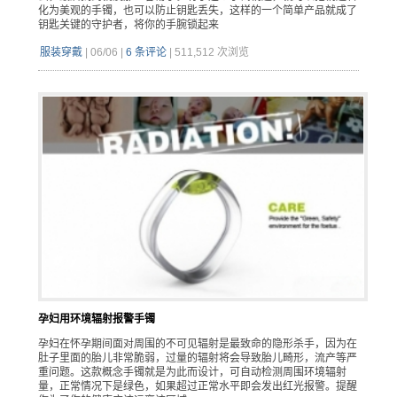
化为美观的手镯，也可以防止钥匙丢失，这样的一个简单产品就成了
钥匙关键的守护者，将你的手腕锁起来
服装穿戴
|
06/06
|
6 条评论
|
511,512 次浏览
孕妇用环境辐射报警手镯
孕妇在怀孕期间面对周围的不可见辐射是最致命的隐形杀手，因为在
肚子里面的胎儿非常脆弱，过量的辐射将会导致胎儿畸形，流产等严
重问题。这款概念手镯就是为此而设计，可自动检测周围环境辐射
量，正常情况下是绿色，如果超过正常水平即会发出红光报警。提醒