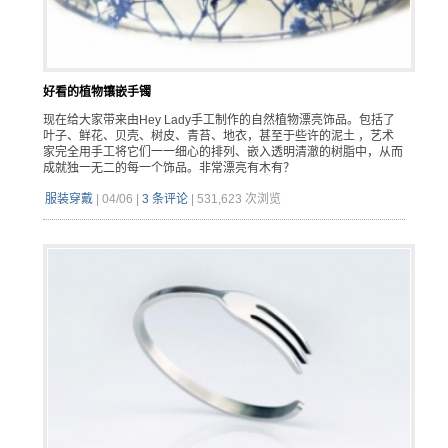
好看的植物镶嵌手镯
现在给大家带来由Hey Lady手工制作的自然植物漂亮饰品。包括了
叶子、鲜花、贝壳、树皮、青苔、地衣，甚至于些许的泥土 ，艺术
家完全用手工将它们一一细心的排列、嵌入透明清澈的树脂中，从而
成就独一无二的每一个饰品。非常漂亮有木有？
服装穿戴
|
04/06
|
3 条评论
|
531,623 次浏览